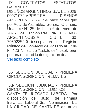
IX- CONTRATOS, ESTATUTOS,
BALANCES, ETC
DISEÑOS ARGENTINOS S.A. EE-2026-
00071072-APPSF-PE. DISEÑOS
ARGENTINOS S.A. Se hace saber que
por Acta de Asamblea General Ordinaria
Unánime N° 25 de fecha 6 de enero de
2026 los accionistas de DISEÑOS
ARGENTINOSS.A. C.U.I.T. 30-
70892352-0 inscripta en el Registro
Público de Comercio de Rosario al T° 86
F° 423 N° 21 de “Estatutos” resolvieron
por unanimidad la designación deau...
Ver texto completo
X- SECCION JUDICIAL - PRIMERA
CIRCUNSCRIPCION - REMATES
XI- SECCION JUDICIAL - PRIMERA
CIRCUNSCRIPCION - EDICTOS
SANTA FE JUZGADO LABORAL Por
disposición del Juzg. de Primera
Instancia Laboral 3ra. Nominacion DE
LA CIUDAD DE SANTA FE en autos