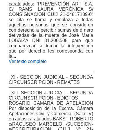
caratulados: “PREVENCIÓN ART S.A.
C/ RAMS LAURA VERÓNICA S/
CONSIGNACION CUIJ 21-04817189-0”
se cita se llama y emplaza a todas
aquellas personas que se consideren
con derecho a percibir sumas de dinero
derivadas de la muerte de José María
LOBAIZA DNI 31.200.508 para que
comparezcan a tomar la intervención
que por derecho les corresponda con
la...
Ver texto completo
XII- SECCION JUDICIAL - SEGUNDA
CIRCUNSCRIPCION - REMATES
XIII- SECCION JUDICIAL - SEGUNDA
CIRCUNSCRIPCION - EDICTOS
ROSARIO CAMARA DE APELACION
Por disposición de la Excma. Cámara
Apelaciones Civil y Comercial (Sala IV)
en autos caratulados BAKST ROBERTO
c/RAGUSEO MARCELO -SUCESION-
s/ESCRITURACION; (CUIJ Nº 21-