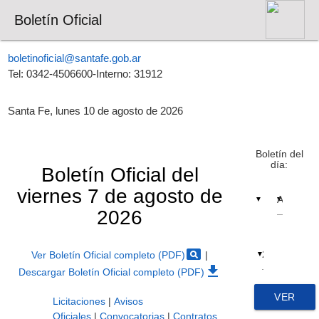
Boletín Oficial
boletinoficial@santafe.gob.ar
Tel: 0342-4506600-Interno: 31912
Santa Fe, lunes 10 de agosto de 2026
Boletín del
día:
Boletín Oficial del
viernes 7 de agosto de
▼
▼
2026
pageview
Ver Boletín Oficial completo (PDF)
|
▼
file_download
Descargar Boletín Oficial completo (PDF)
VER
Licitaciones
|
Avisos
Oficiales
|
Convocatorias
|
Contratos,