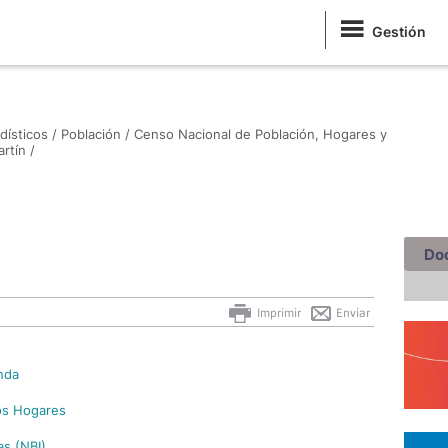
Gestión
dísticos /
Población /
Censo Nacional de Población, Hogares y
rtín /
Do
Imprimir
Enviar
nda
los Hogares
as (NBI)