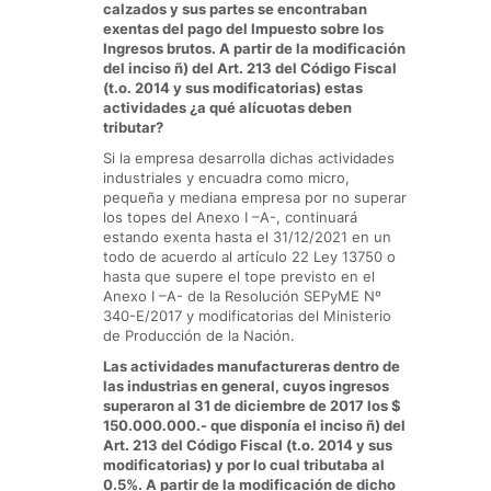
calzados y sus partes se encontraban
exentas del pago del Impuesto sobre los
Ingresos brutos. A partir de la modificación
del inciso ñ) del Art. 213 del Código Fiscal
(t.o. 2014 y sus modificatorias) estas
actividades ¿a qué alícuotas deben
tributar?
Si la empresa desarrolla dichas actividades
industriales y encuadra como micro,
pequeña y mediana empresa por no superar
los topes del Anexo I –A-, continuará
estando exenta hasta el 31/12/2021 en un
todo de acuerdo al artículo 22 Ley 13750 o
hasta que supere el tope previsto en el
Anexo I –A- de la Resolución SEPyME Nº
340-E/2017 y modificatorias del Ministerio
de Producción de la Nación.
Las actividades manufactureras dentro de
las industrias en general, cuyos ingresos
superaron al 31 de diciembre de 2017 los $
150.000.000.- que disponía el inciso ñ) del
Art. 213 del Código Fiscal (t.o. 2014 y sus
modificatorias) y por lo cual tributaba al
0.5%. A partir de la modificación de dicho