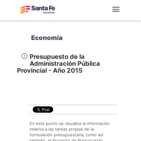
Toggl
navig
Economía
Presupuesto de la
Administración Pública
Provincial - Año 2015
En este punto se visualiza la información
relativa a las tareas propias de la
formulación presupuestaria, como así
también, el Proyecto de Presupuesto