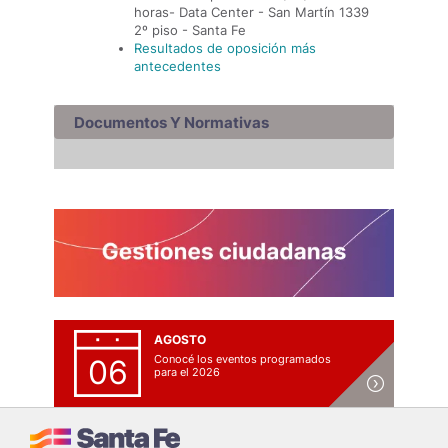
horas- Data Center - San Martín 1339
2º piso - Santa Fe
Resultados de oposición más
antecedentes
Documentos Y Normativas
AGOSTO
Conocé los eventos programados
06
para el 2026