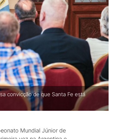
ssa convicção de que Santa Fe está
peonato Mundial Júnior de
imeira vez na Argentina e