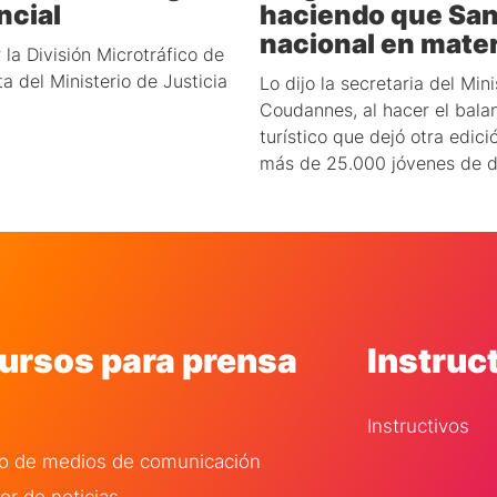
ncial
haciendo que Sant
nacional en mater
la División Microtráfico de
ta del Ministerio de Justicia
Lo dijo la secretaria del Min
Coudannes, al hacer el bala
turístico que dejó otra edic
más de 25.000 jóvenes de di
ursos para prensa
Instruc
Instructivos
ro de medios de comunicación