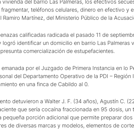
 vivienda del barrio Las Palmeras, los efectivos secue
fragmentar, teléfonos celulares, dinero en efectivo y e
al Ramiro Martínez, del Ministerio Público de la Acusaci
enazas calificadas radicada el pasado 11 de septiembre
 y logró identificar un domicilio en barrio Las Palmeras
 presunta comercialización de estupefacientes.
emanada por el Juzgado de Primera Instancia en lo Pena
onal del Departamento Operativo de la PDI – Región II,
amiento en una finca de Cabildo al 0.
to detuvieron a Walter J. F. (34 años), Agustín C. (22
aciente que sería cocaína fraccionada en 95 dosis, u
a pequeña porción adicional que permite preparar dos
lares de diversas marcas y modelos, elementos de corte