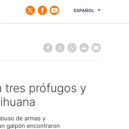
ESPAÑOL
n tres prófugos y
rihuana
 abuso de armas y
n un galpón encontraron