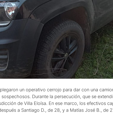
splegaron un operativo cerrojo para dar con una cam
s sospechosos. Durante la persecución, que se extendi
isdicción de Villa Eloísa. En ese marco, los efectivos 
espués a Santiago D., de 28, y a Matías José B., de 2