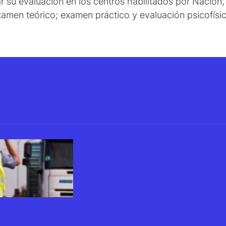
 su evaluación en los centros habilitados por Nación, l
xamen teórico; examen práctico y evaluación psicofísic