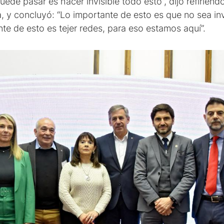
uede pasar es hacer invisible todo esto”, dijo refiriénd
 y concluyó: “Lo importante de esto es que no sea inv
nte de esto es tejer redes, para eso estamos aquí”.