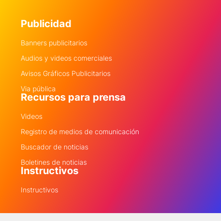
Publicidad
Banners publicitarios
Audios y videos comerciales
Avisos Gráficos Publicitarios
Via pública
Recursos para prensa
Videos
Registro de medios de comunicación
Buscador de noticias
Boletines de noticias
Instructivos
Instructivos