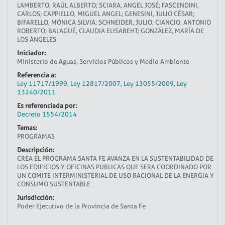
LAMBERTO, RAÚL ALBERTO; SCIARA, ANGEL JOSÉ; FASCENDINI,
CARLOS; CAPPIELLO, MIGUEL ANGEL; GENESINI, JULIO CÉSAR;
BIFARELLO, MÓNICA SILVIA; SCHNEIDER, JULIO; CIANCIO, ANTONIO
ROBERTO; BALAGUÉ, CLAUDIA ELISABEHT; GONZÁLEZ, MARÍA DE
LOS ÁNGELES
Iniciador:
Ministerio de Aguas, Servicios Públicos y Medio Ambiente
Referencia a:
Ley 11717/1999
,
Ley 12817/2007
,
Ley 13055/2009
,
Ley
13240/2011
Es referenciada por:
Decreto 1554/2014
Temas:
PROGRAMAS
Descripción:
CREA EL PROGRAMA SANTA FE AVANZA EN LA SUSTENTABILIDAD DE
LOS EDIFICIOS Y OFICINAS PUBLICAS QUE SERA COORDINADO POR
UN COMITE INTERMINISTERIAL DE USO RACIONAL DE LA ENERGIA Y
CONSUMO SUSTENTABLE
Jurisdicción:
Poder Ejecutivo de la Provincia de Santa Fe