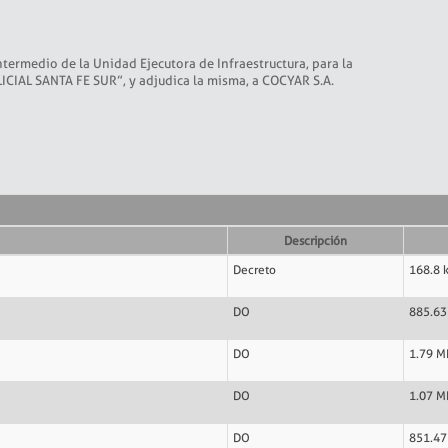
termedio de la Unidad Ejecutora de Infraestructura, para la
CIAL SANTA FE SUR”, y adjudica la misma, a COCYAR S.A.
Descripción
Decreto
168.8 
DO
885.63
DO
1.79 M
DO
1.07 M
DO
851.47