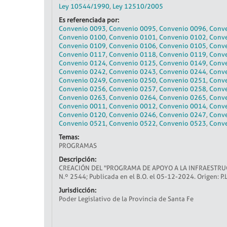
Ley 10544/1990
,
Ley 12510/2005
Es referenciada por:
Convenio 0093
,
Convenio 0095
,
Convenio 0096
,
Conv
Convenio 0100
,
Convenio 0101
,
Convenio 0102
,
Conv
Convenio 0109
,
Convenio 0106
,
Convenio 0105
,
Conv
Convenio 0117
,
Convenio 0118
,
Convenio 0119
,
Conv
Convenio 0124
,
Convenio 0125
,
Convenio 0149
,
Conv
Convenio 0242
,
Convenio 0243
,
Convenio 0244
,
Conv
Convenio 0249
,
Convenio 0250
,
Convenio 0251
,
Conv
Convenio 0256
,
Convenio 0257
,
Convenio 0258
,
Conv
Convenio 0263
,
Convenio 0264
,
Convenio 0265
,
Conv
Convenio 0011
,
Convenio 0012
,
Convenio 0014
,
Conv
Convenio 0120
,
Convenio 0246
,
Convenio 0247
,
Conv
Convenio 0521
,
Convenio 0522
,
Convenio 0523
,
Conv
Temas:
PROGRAMAS
Descripción:
CREACIÓN DEL "PROGRAMA DE APOYO A LA INFRAESTRUC
N.º 2544; Publicada en el B.O. el 05-12-2024. Origen: P.L
Jurisdicción:
Poder Legislativo de la Provincia de Santa Fe