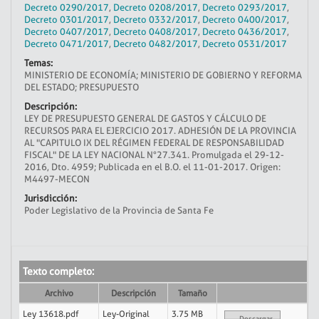
Decreto 0290/2017
,
Decreto 0208/2017
,
Decreto 0293/2017
,
Decreto 0301/2017
,
Decreto 0332/2017
,
Decreto 0400/2017
,
Decreto 0407/2017
,
Decreto 0408/2017
,
Decreto 0436/2017
,
Decreto 0471/2017
,
Decreto 0482/2017
,
Decreto 0531/2017
Temas:
MINISTERIO DE ECONOMÍA; MINISTERIO DE GOBIERNO Y REFORMA
DEL ESTADO; PRESUPUESTO
Descripción:
LEY DE PRESUPUESTO GENERAL DE GASTOS Y CÁLCULO DE
RECURSOS PARA EL EJERCICIO 2017. ADHESIÓN DE LA PROVINCIA
AL "CAPITULO IX DEL RÉGIMEN FEDERAL DE RESPONSABILIDAD
FISCAL" DE LA LEY NACIONAL N°27.341. Promulgada el 29-12-
2016, Dto. 4959; Publicada en el B.O. el 11-01-2017. Origen:
M4497-MECON
Jurisdicción:
Poder Legislativo de la Provincia de Santa Fe
Texto completo:
Archivo
Descripción
Tamaño
Ley 13618.pdf
Ley-Original
3.75 MB
Descargar