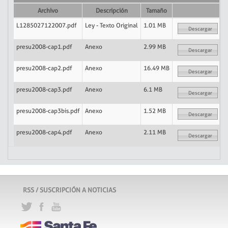
Archivo
Descripción
Tamaño
L1285027122007.pdf
Ley - Texto Original
1.01 MB
Descargar
presu2008-cap1.pdf
Anexo
2.99 MB
Descargar
presu2008-cap2.pdf
Anexo
16.49 MB
Descargar
presu2008-cap3.pdf
Anexo
6.1 MB
Descargar
presu2008-cap3bis.pdf
Anexo
1.52 MB
Descargar
presu2008-cap4.pdf
Anexo
2.11 MB
Descargar
RSS / SUSCRIPCIÓN A NOTICIAS