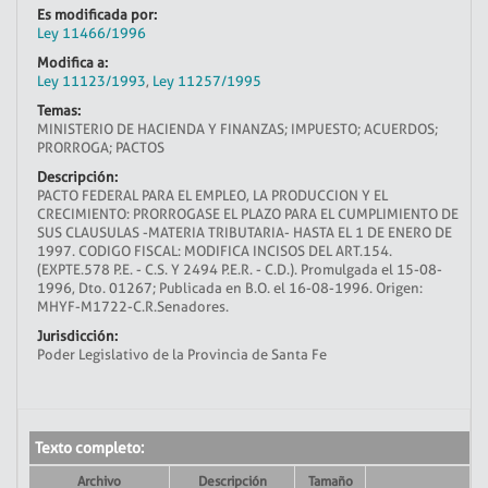
Es modificada por:
Ley 11466/1996
Modifica a:
Ley 11123/1993
,
Ley 11257/1995
Temas:
MINISTERIO DE HACIENDA Y FINANZAS; IMPUESTO; ACUERDOS;
PRORROGA; PACTOS
Descripción:
PACTO FEDERAL PARA EL EMPLEO, LA PRODUCCION Y EL
CRECIMIENTO: PRORROGASE EL PLAZO PARA EL CUMPLIMIENTO DE
SUS CLAUSULAS -MATERIA TRIBUTARIA- HASTA EL 1 DE ENERO DE
1997. CODIGO FISCAL: MODIFICA INCISOS DEL ART.154.
(EXPTE.578 P.E. - C.S. Y 2494 P.E.R. - C.D.). Promulgada el 15-08-
1996, Dto. 01267; Publicada en B.O. el 16-08-1996. Origen:
MHYF-M1722-C.R.Senadores.
Jurisdicción:
Poder Legislativo de la Provincia de Santa Fe
Texto completo:
Archivo
Descripción
Tamaño