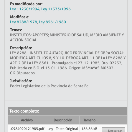
Es modificada por:
Ley 11230/1994
,
Ley 11373/1996
Modifica a:
Ley 8288/1978
,
Ley 8561/1980
Temas:
INSTITUTOS; APORTES; MINISTERIO DE SALUD, MEDIO AMBIENTE Y
ACCIÓN SOCIAL
Descripción:
LEY 8288 - INSTITUTO AUTARQUICO PROVINCIAL DE OBRA SOCIAL:
MODIFICA ARTICULOS 8, 9 Y 10. DEROGA ART. 11 DE LA LEY 8288 Y
ART. 2 DE LA LEY 8561.- Promulgada el 27-12-1985, Dto. 02232;
Publicada en B.O. el 13-01-1986. Origen: MSMAYAS-M0302-
C.R.Diputados.
Jurisdicción:
Poder Legislativo de la Provincia de Santa Fe
Texto completo:
Archivo
Descripción
Tamaño
L0984020121985.pdf
Ley - Texto Original
186.86 kB
Descargar