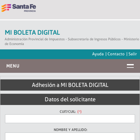
MI BOLETA DIGITAL
Administración Provincial de Impuestos - Subsecretaría de Ingresos Públicos - Ministerio
de Economía
Ayuda
|
Contacto
|
Salir
MENU
ADHESIÓN
Adhesión a MI BOLETA DIGITAL
DESUSCRIPCIÓN
Datos del solicitante
MODIFICACIONES
CUIT/CUIL:
NOMBRE Y APELLIDO: