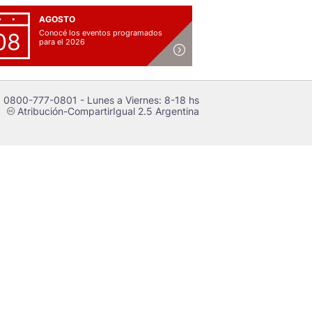
AGOSTO
Conocé los eventos programados
08
para el 2026
 0800-777-0801 - Lunes a Viernes: 8-18 hs
Atribución-CompartirIgual 2.5 Argentina
c