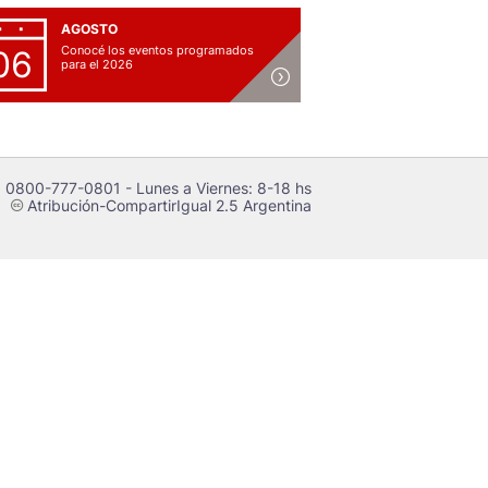
AGOSTO
Conocé los eventos programados
06
para el 2026
 0800-777-0801 - Lunes a Viernes: 8-18 hs
Atribución-CompartirIgual 2.5 Argentina
c