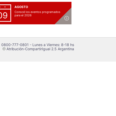
AGOSTO
Conocé los eventos programados
09
para el 2026
 0800-777-0801 - Lunes a Viernes: 8-18 hs
Atribución-CompartirIgual 2.5 Argentina
c