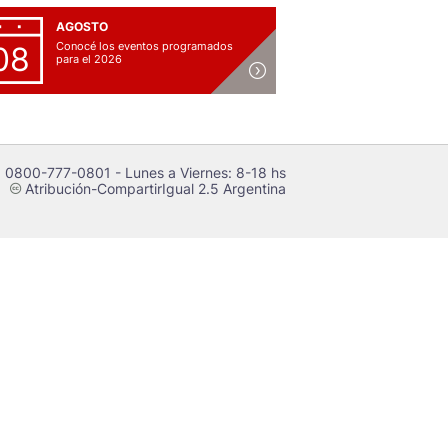
AGOSTO
Conocé los eventos programados
08
para el 2026
 0800-777-0801 - Lunes a Viernes: 8-18 hs
Atribución-CompartirIgual 2.5 Argentina
c