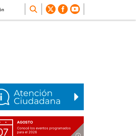
ón
AGOSTO
Conocé los eventos programados
07
para el 2026