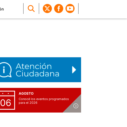
ón
AGOSTO
Conocé los eventos programados
06
para el 2026