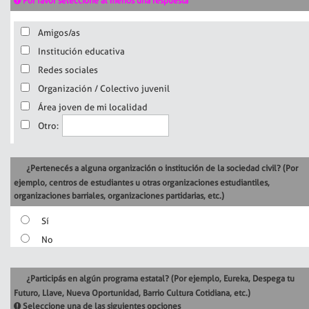
Por favor seleccione al menos una respuesta
Amigos/as
Institución educativa
Redes sociales
Organización / Colectivo juvenil
Área joven de mi localidad
Otro:
¿Pertenecés a alguna organización o institución de la sociedad civil? (Por
ejemplo, centros de estudiantes u otras organizaciones estudiantiles,
organizaciones barriales, organizaciones partidarias, etc.)
Sí
No
¿Participás en algún programa estatal? (Por ejemplo, Eureka, Despega tu
Futuro, Llave, Nueva Oportunidad, Barrio Cultura Cotidiana, etc.)
Seleccione una de las siguientes opciones