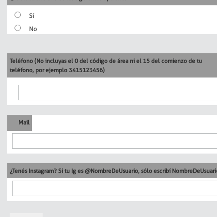
Sí
No
Teléfono (No incluyas el 0 del código de área ni el 15 del comienzo de tu
teléfono, por ejemplo 3415123456)
Mail
¿Tenés Instagram? Si tu Ig es @NombreDeUsuario, sólo escribí NombreDeUsuari