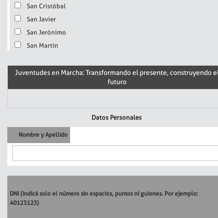
San Cristóbal
San Javier
San Jerónimo
San Martín
Juventudes en Marcha: Transformando el presente, construyendo e
futuro
Datos Personales
Nombre y Apellido
DNI
(Indicá solo el número sin espacios, puntos ni guiones. Por ejemplo:
40123123)