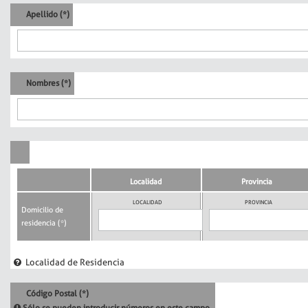
Apellido (*)
Nombres (*)
Localidad
Provincia
LOCALIDAD
PROVINCIA
Domicilio de
residencia (*)
Localidad de Residencia
Código Postal (*)
Sólo se pueden introducir números en este campo.