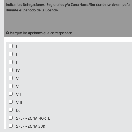
Indicar las Delegaciones Regionales y/o Zona Norte/Sur donde se desempeña
durante el período de la licencia.
Marque las opciones que correspondan
I
II
III
IV
V
VI
VII
VIII
IX
SPEP - ZONA NORTE
SPEP - ZONA SUR