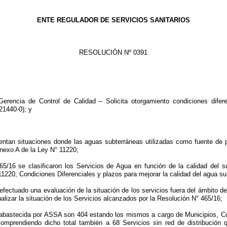
ENTE REGULADOR DE SERVICIOS SANITARIOS
RESOLUCIÓN Nº 0391
encia de Control de Calidad – Solicita otorgamiento condiciones diferen
21440-0); y
entan situaciones donde las aguas subterráneas utilizadas como fuente de 
Anexo A de la Ley N° 11220;
6 se clasificaron los Servicios de Agua en función de la calidad del su
 11220, Condiciones Diferenciales y plazos para mejorar la calidad del agua su
fectuado una evaluación de la situación de los servicios fuera del ámbito de p
ualizar la situación de los Servicios alcanzados por la Resolución N° 465/16;
a abastecida por ASSA son 404 estando los mismos a cargo de Municipios, C
omprendiendo dicho total también a 68 Servicios sin red de distribución 