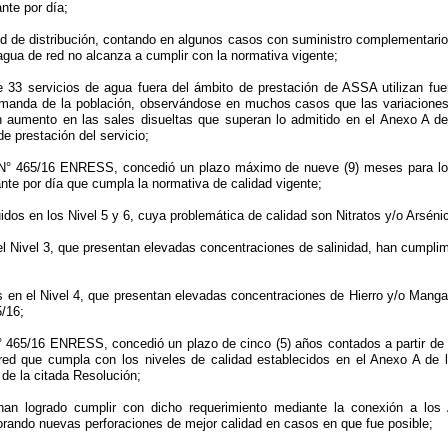
nte por día;
d de distribución, contando en algunos casos con suministro complementario
agua de red no alcanza a cumplir con la normativa vigente;
33 servicios de agua fuera del ámbito de prestación de ASSA utilizan fue
demanda de la población, observándose en muchos casos que las variaciones e
 aumento en las sales disueltas que superan lo admitido en el Anexo A de
e prestación del servicio;
n N° 465/16 ENRESS, concedió un plazo máximo de nueve (9) meses para los 
tante por día que cumpla la normativa de calidad vigente;
luidos en los Nivel 5 y 6, cuya problemática de calidad son Nitratos y/o Arsén
el Nivel 3, que presentan elevadas concentraciones de salinidad, han cumplime
os en el Nivel 4, que presentan elevadas concentraciones de Hierro y/o Mang
5/16;
° 465/16 ENRESS, concedió un plazo de cinco (5) años contados a partir de s
 red que cumpla con los niveles de calidad establecidos en el Anexo A de 
o de la citada Resolución;
an logrado cumplir con dicho requerimiento mediante la conexión a los 
orando nuevas perforaciones de mejor calidad en casos en que fue posible;