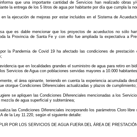
informa que una importante cantidad de Servicios han realizado obras y/
ante la entrega de los 5 litros de agua por habitante por día que cumpla la no
en la ejecución de mejoras por estar incluidos en el Sistema de Acueduct
esa que es dable mencionar que los proyectos de acueductos no sólo han
oda la Provincia de Santa Fe y con ello fue ampliada la expectativa a Pre
a por la Pandemia de Covid 19 ha afectado las condiciones de prestación
s;
idencia que en localidades grandes el suministro de agua para retiro en bi
a los Servicios de Agua con poblaciones servidas mayores a 10.000 habitantes 
mente, el área opinante, teniendo en cuenta la experiencia acumulada desd
ue otorgue Condiciones Diferenciales actualizadas y plazos de cumplimiento;
iere se apliquen las Condiciones Diferenciales mencionadas a los Servicios
 mezcla de agua superficial y subterránea;
ualiza las Condiciones Diferenciales incorporando los parámetros Cloro libre 
A de la Ley 11.220, según el siguiente detalle:
PLIR POR LOS SERVICIOS DE AGUA FUERA DEL ÁREA DE PRESTACIÓN