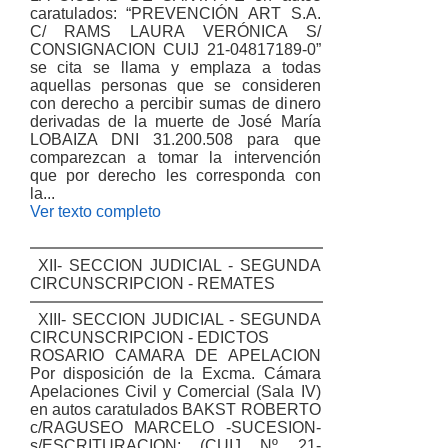
caratulados: “PREVENCIÓN ART S.A.
C/ RAMS LAURA VERÓNICA S/
CONSIGNACION CUIJ 21-04817189-0”
se cita se llama y emplaza a todas
aquellas personas que se consideren
con derecho a percibir sumas de dinero
derivadas de la muerte de José María
LOBAIZA DNI 31.200.508 para que
comparezcan a tomar la intervención
que por derecho les corresponda con
la...
Ver texto completo
XII- SECCION JUDICIAL - SEGUNDA
CIRCUNSCRIPCION - REMATES
XIII- SECCION JUDICIAL - SEGUNDA
CIRCUNSCRIPCION - EDICTOS
ROSARIO CAMARA DE APELACION
Por disposición de la Excma. Cámara
Apelaciones Civil y Comercial (Sala IV)
en autos caratulados BAKST ROBERTO
c/RAGUSEO MARCELO -SUCESION-
s/ESCRITURACION; (CUIJ Nº 21-