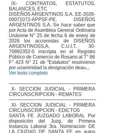
IX- CONTRATOS, ESTATUTOS,
BALANCES, ETC
DISEÑOS ARGENTINOS S.A. EE-2026-
00071072-APPSF-PE. DISEÑOS
ARGENTINOS S.A. Se hace saber que
por Acta de Asamblea General Ordinaria
Unánime N° 25 de fecha 6 de enero de
2026 los accionistas de DISEÑOS
ARGENTINOSS.A. C.U.I.T. 30-
70892352-0 inscripta en el Registro
Público de Comercio de Rosario al T° 86
F° 423 N° 21 de “Estatutos” resolvieron
por unanimidad la designación deau...
Ver texto completo
X- SECCION JUDICIAL - PRIMERA
CIRCUNSCRIPCION - REMATES
XI- SECCION JUDICIAL - PRIMERA
CIRCUNSCRIPCION - EDICTOS
SANTA FE JUZGADO LABORAL Por
disposición del Juzg. de Primera
Instancia Laboral 3ra. Nominacion DE
LA CIUDAD DE SANTA FE en autos