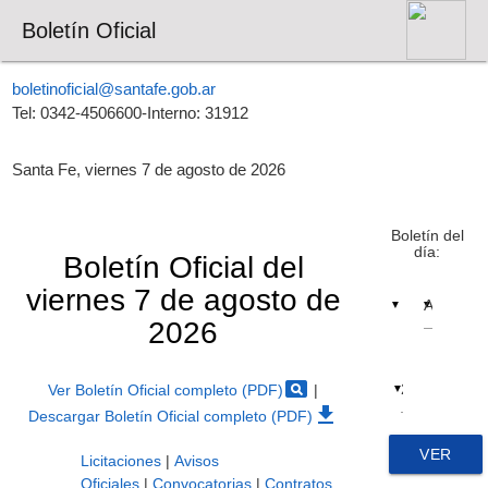
Boletín Oficial
boletinoficial@santafe.gob.ar
Tel: 0342-4506600-Interno: 31912
Santa Fe, viernes 7 de agosto de 2026
Boletín del
día:
Boletín Oficial del
viernes 7 de agosto de
▼
▼
2026
pageview
Ver Boletín Oficial completo (PDF)
|
▼
file_download
Descargar Boletín Oficial completo (PDF)
VER
Licitaciones
|
Avisos
Oficiales
|
Convocatorias
|
Contratos,