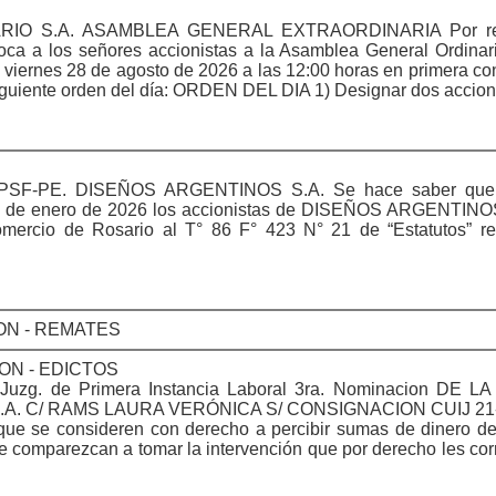
O S.A. ASAMBLEA GENERAL EXTRAORDINARIA Por reso
voca a los señores accionistas a la Asamblea General Ordinar
a viernes 28 de agosto de 2026 a las 12:00 horas en primera co
siguiente orden del día: ORDEN DEL DIA 1) Designar dos accioni
SF-PE. DISEÑOS ARGENTINOS S.A. Se hace saber que 
6 de enero de 2026 los accionistas de DISEÑOS ARGENTINOSS
omercio de Rosario al T° 86 F° 423 N° 21 de “Estatutos” re
ON - REMATES
ON - EDICTOS
zg. de Primera Instancia Laboral 3ra. Nominacion DE 
 S.A. C/ RAMS LAURA VERÓNICA S/ CONSIGNACION CUIJ 21
que se consideren con derecho a percibir sumas de dinero de
 comparezcan a tomar la intervención que por derecho les co