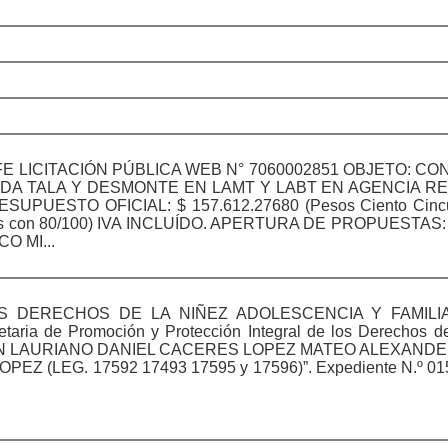
E LICITACIÓN PÚBLICA WEB N° 7060002851 OBJETO: C
DA TALA Y DESMONTE EN LAMT Y LABT EN AGENCIA R
UESTO OFICIAL: $ 157.612.27680 (Pesos Ciento Cincue
 Seis con 80/100) IVA INCLUÍDO. APERTURA DE PROPUESTAS: 
O MI...
S DERECHOS DE LA NIÑEZ ADOLESCENCIA Y FAMILI
aria de Promoción y Protección Integral de los Derechos d
ECCIÓN LAURIANO DANIEL CACERES LOPEZ MATEO ALEXAN
(LEG. 17592 17493 17595 y 17596)”. Expediente N.º 01