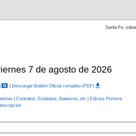
Santa Fe, sába
 viernes 7 de agosto de 2026
pageview
file_download
)
|
Descargar Boletín Oficial completo (PDF)
torias
|
Contratos, Estatutos, Balances, etc
|
Edictos Primera
nscripción