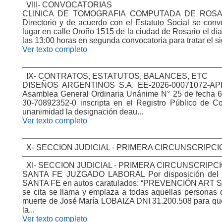
VIII- CONVOCATORIAS
CLINICA DE TOMOGRAFIA COMPUTADA DE ROSARI
Directorio y de acuerdo con el Estatuto Social se con
lugar en calle Oroño 1515 de la ciudad de Rosario el dí
las 13:00 horas en segunda convocatoria para tratar el 
Ver texto completo
IX- CONTRATOS, ESTATUTOS, BALANCES, ETC
DISEÑOS ARGENTINOS S.A. EE-2026-00071072-APP
Asamblea General Ordinaria Unánime N° 25 de fecha 
30-70892352-0 inscripta en el Registro Público de C
unanimidad la designación deau...
Ver texto completo
X- SECCION JUDICIAL - PRIMERA CIRCUNSCRIPCI
XI- SECCION JUDICIAL - PRIMERA CIRCUNSCRIPCI
SANTA FE JUZGADO LABORAL Por disposición del Ju
SANTA FE en autos caratulados: “PREVENCIÓN ART
se cita se llama y emplaza a todas aquellas personas 
muerte de José María LOBAIZA DNI 31.200.508 para que
la...
Ver texto completo