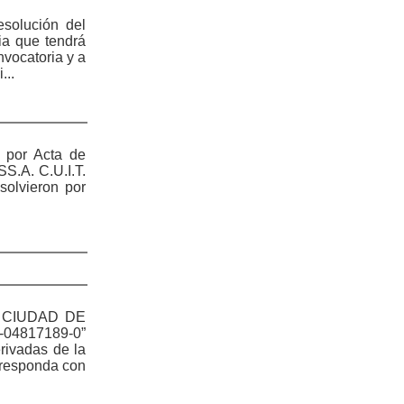
lución del
ia que tendrá
nvocatoria y a
...
por Acta de
.A. C.U.I.T.
solvieron por
LA CIUDAD DE
-04817189-0”
rivadas de la
rresponda con