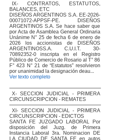
IX- CONTRATOS, ESTATUTOS,
BALANCES, ETC
DISEÑOS ARGENTINOS S.A. EE-2026-
00071072-APPSF-PE. DISEÑOS
ARGENTINOS S.A. Se hace saber que
por Acta de Asamblea General Ordinaria
Unánime N° 25 de fecha 6 de enero de
2026 los accionistas de DISEÑOS
ARGENTINOSS.A. C.U.I.T. 30-
70892352-0 inscripta en el Registro
Público de Comercio de Rosario al T° 86
F° 423 N° 21 de “Estatutos” resolvieron
por unanimidad la designación deau...
Ver texto completo
X- SECCION JUDICIAL - PRIMERA
CIRCUNSCRIPCION - REMATES
XI- SECCION JUDICIAL - PRIMERA
CIRCUNSCRIPCION - EDICTOS
SANTA FE JUZGADO LABORAL Por
disposición del Juzg. de Primera
Instancia Laboral 3ra. Nominacion DE
LA CIUDAD DE SANTA FE en autos