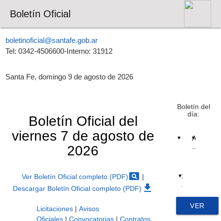
Boletín Oficial
boletinoficial@santafe.gob.ar
Tel: 0342-4506600-Interno: 31912
Santa Fe, domingo 9 de agosto de 2026
Boletín del
día:
Boletín Oficial del
viernes 7 de agosto de
▼
▼
2026
pageview
Ver Boletín Oficial completo (PDF)
|
▼
file_download
Descargar Boletín Oficial completo (PDF)
VER
Licitaciones
|
Avisos
Oficiales
|
Convocatorias
|
Contratos,