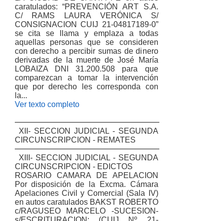
caratulados: “PREVENCIÓN ART S.A.
C/ RAMS LAURA VERÓNICA S/
CONSIGNACION CUIJ 21-04817189-0”
se cita se llama y emplaza a todas
aquellas personas que se consideren
con derecho a percibir sumas de dinero
derivadas de la muerte de José María
LOBAIZA DNI 31.200.508 para que
comparezcan a tomar la intervención
que por derecho les corresponda con
la...
Ver texto completo
XII- SECCION JUDICIAL - SEGUNDA
CIRCUNSCRIPCION - REMATES
XIII- SECCION JUDICIAL - SEGUNDA
CIRCUNSCRIPCION - EDICTOS
ROSARIO CAMARA DE APELACION
Por disposición de la Excma. Cámara
Apelaciones Civil y Comercial (Sala IV)
en autos caratulados BAKST ROBERTO
c/RAGUSEO MARCELO -SUCESION-
s/ESCRITURACION; (CUIJ Nº 21-