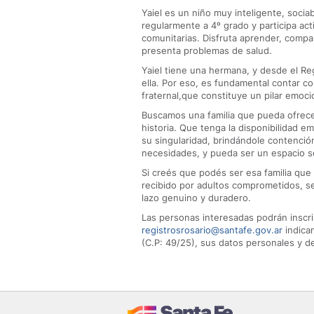
Yaiel es un niño muy inteligente, sociab
regularmente a 4º grado y participa act
comunitarias. Disfruta aprender, compa
presenta problemas de salud.
Yaiel tiene una hermana, y desde el Re
ella. Por eso, es fundamental contar c
fraternal,que constituye un pilar emocio
Buscamos una familia que pueda ofrece
historia. Que tenga la disponibilidad 
su singularidad, brindándole contenci
necesidades, y pueda ser un espacio s
Si creés que podés ser esa familia que 
recibido por adultos comprometidos, se
lazo genuino y duradero.
Las personas interesadas podrán inscri
registrosrosario@santafe.gov.ar
indica
(C.P: 49/25), sus datos personales y d