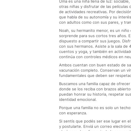
Uma es una niña llena de luz: sociable,
otras niñas y disfrutar de las película
de actividades recreativas. Por decisi
que habla de su autonomía y su interés
con adultos como con sus pares, y tran
Noah, su hermanito menor, es un niño 
sorprende para sus cortos tres años. E
dispuesto a compartir sus juegos. Disfr
con sus hermanos. Asiste a la sala de 4
cuentos y yoga, y también en actividad
continúa con controles médicos en ne
Ambos cuentan con buen estado de salu
vacunación completo. Conservan un ví
fundamentales que deben ser respetado
Buscamos una familia capaz de ofrece
donde se los reciba con brazos abierto
puedan honrar su historia, respetar sus
identidad emocional.
Porque una familia no es solo un tech
con esperanza.
Si sentís que podés ser ese lugar en e
y postularte. Enviá un correo electróni