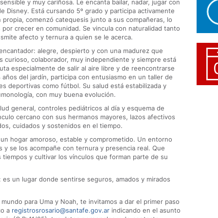
 sensible y muy cariñosa. Le encanta bailar, nadar, jugar con
s de Disney. Está cursando 5º grado y participa activamente
ón propia, comenzó catequesis junto a sus compañeras, lo
 por crecer en comunidad. Se vincula con naturalidad tanto
smite afecto y ternura a quien se le acerca.
encantador: alegre, despierto y con una madurez que
s curioso, colaborador, muy independiente y siempre está
uta especialmente de salir al aire libre y de reencontrarse
 años del jardín, participa con entusiasmo en un taller de
es deportivas como fútbol. Su salud está estabilizada y
umonología, con muy buena evolución.
d general, controles pediátricos al día y esquema de
nculo cercano con sus hermanos mayores, lazos afectivos
s, cuidados y sostenidos en el tiempo.
r un hogar amoroso, estable y comprometido. Un entorno
s y se los acompañe con ternura y presencia real. Que
 tiempos y cultivar los vínculos que forman parte de su
o: es un lugar donde sentirse seguros, amados y mirados
l mundo para Uma y Noah, te invitamos a dar el primer paso
co a
registrosrosario@santafe.gov.ar
indicando en el asunto