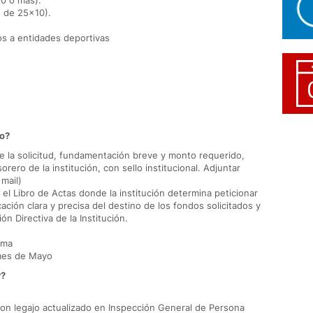
0 o más).
 de 25x10).
s a entidades deportivas
lo?
e la solicitud, fundamentación breve y monto requerido,
orero de la institución, con sello institucional. Adjuntar
 mail)
 el Libro de Actas donde la institución determina peticionar
icación clara y precisa del destino de los fondos solicitados y
ón Directiva de la Institución.
sma
 mes de Mayo
r?
 con legajo actualizado en Inspección General de Persona