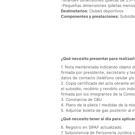
-Grandes dimensiones (piletas de 25x1
-Pequeñas dimensiones (piletas menos
Destinatarios:
Clubes deportivos
Componentes y prestaciones:
Subsidio
¿Qué necesito presentar para realizar
1. Nota membretada indicando objeto d
firmada por presidente, secretario y tes
datos de contacto (teléfono celular y/o
2. Copia certificada del acta obrante en
el subsidio, recibirlo y rendirlo con ind
firmada por los integrantes de la Comisi
3. Constancia de CBU
4. Plano de la pileta / medidas de la mi
5. Adjuntar boleta de gas posterior al
¿Qué necesito tener al día para aplica
6. Registro en SIPAF actualizado.
7. Subsistencia de Personería Jurídica