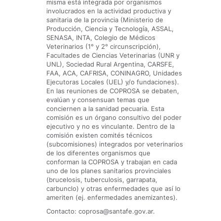
misma está integrada por organismos
involucrados en la actividad productiva y
sanitaria de la provincia (Ministerio de
Producción, Ciencia y Tecnología, ASSAL,
SENASA, INTA, Colegio de Médicos
Veterinarios (1° y 2° circunscripción),
Facultades de Ciencias Veterinarias (UNR y
UNL), Sociedad Rural Argentina, CARSFE,
FAA, ACA, CAFRISA, CONINAGRO, Unidades
Ejecutoras Locales (UEL) y/o fundaciones).
En las reuniones de COPROSA se debaten,
evalúan y consensuan temas que
conciernen a la sanidad pecuaria. Esta
comisión es un órgano consultivo del poder
ejecutivo y no es vinculante. Dentro de la
comisión existen comités técnicos
(subcomisiones) integrados por veterinarios
de los diferentes organismos que
conforman la COPROSA y trabajan en cada
uno de los planes sanitarios provinciales
(brucelosis, tuberculosis, garrapata,
carbunclo) y otras enfermedades que así lo
ameriten (ej. enfermedades anemizantes).
Contacto: coprosa@santafe.gov.ar.