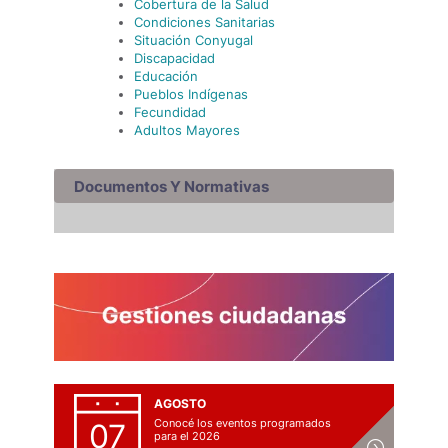
Cobertura de la Salud
Condiciones Sanitarias
Situación Conyugal
Discapacidad
Educación
Pueblos Indígenas
Fecundidad
Adultos Mayores
Documentos Y Normativas
AGOSTO
Conocé los eventos programados
07
para el 2026