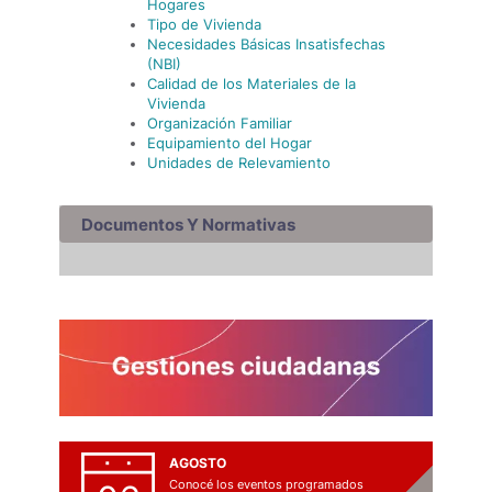
Hogares
Tipo de Vivienda
Necesidades Básicas Insatisfechas
(NBI)
Calidad de los Materiales de la
Vivienda
Organización Familiar
Equipamiento del Hogar
Unidades de Relevamiento
Documentos Y Normativas
AGOSTO
Conocé los eventos programados