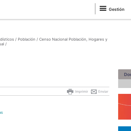
Gestión
dísticos /
Población /
Censo Nacional Población, Hogares y
al /
Do
Imprimir
Enviar
as