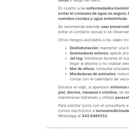
horas
o luego del baño.
En cuanto a las
enfermedades transmit
evitar el consumo de agua no segura, 
comidas cocidas y agua embotellada
.
Se recomienda además
usar preservat
evitar el contacto sexual si se observa
Otros riesgos asociados a los viajes in
Deshidratación:
mantener una bu
Quemaduras solares:
aplicar pro
Jet lag:
hidratarse durante el vue
llegar al destino y no realizar ej
Mal de altura:
consultar previame
Mordeduras de animales:
reduci
contar con el calendario de vac
Durante el viaje, si aparecen
síntomas 
piel, diarrea, náuseas o vómitos
, se d
mantenerse hidratado y utilizar
parace
Para solicitar turno con el consultorio 
correo electrónico a
turnosmedicinade
WhatsApp al
342 6460132
.