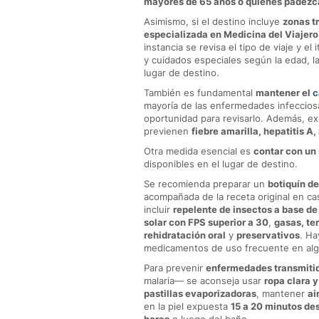
mayores de 65 años o quienes padezca
Asimismo, si el destino incluye
zonas t
especializada en Medicina del Viajer
instancia se revisa el tipo de viaje y e
y cuidados especiales según la edad, l
lugar de destino.
También es fundamental
mantener el
c
mayoría de las enfermedades infecciosa
oportunidad para revisarlo. Además, e
previenen
fiebre amarilla, hepatitis A,
Otra medida esencial es
contar con un
disponibles en el lugar de destino.
Se recomienda preparar un
botiquín de
acompañada de la receta original en 
incluir
repelente de insectos a base de
solar con FPS superior a 30
,
gasas, te
rehidratación oral
y
preservativos
. Ha
medicamentos de uso frecuente en alg
Para prevenir
enfermedades transmiti
malaria— se aconseja usar
ropa clara 
pastillas evaporizadoras
, mantener
ai
en la piel expuesta
15 a 20 minutos des