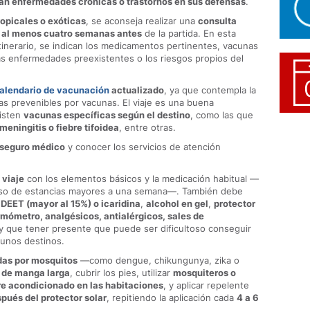
n enfermedades crónicas o trastornos en sus defensas
.
ropicales o exóticas
, se aconseja realizar una
consulta
o al menos cuatro semanas antes
de la partida. En esta
l itinerario, se indican los medicamentos pertinentes, vacunas
as enfermedades preexistentes o los riesgos propios del
alendario de vacunación
actualizado
, ya que contempla la
s prevenibles por vacunas. El viaje es una buena
xisten
vacunas específicas según el destino
, como las que
 meningitis o fiebre tifoidea
, entre otras.
 seguro médico
y conocer los servicios de atención
 viaje
con los elementos básicos y la medicación habitual —
caso de estancias mayores a una semana—. También debe
 DEET (mayor al 15%) o icaridina
,
alcohol en gel
,
protector
rmómetro, analgésicos, antialérgicos, sales de
y que tener presente que puede ser dificultoso conseguir
unos destinos.
das por mosquitos
—como dengue, chikungunya, zika o
y de manga larga
, cubrir los pies, utilizar
mosquiteros o
re acondicionado en las habitaciones
, y aplicar repelente
pués del protector solar
, repitiendo la aplicación cada
4 a 6