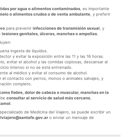
idas por agua o alimentos contaminados
, es importante
hielo o alimentos crudos o de venta ambulante
, y preferir
ivo
para prevenir
infecciones de transmisión sexual
, y
n
lesiones genitales, úlceras, manchas o ampollas
.
cluyen:
ena ingesta de líquidos.
tector y evitar la exposición entre las 11 y las 16 horas.
lo, evitar el alcohol y las comidas copiosas, descansar al
ercicio intenso si no se está entrenado.
nte al médico y evitar el consumo de alcohol.
r el contacto con perros, monos o animales salvajes, y
unación completo.
como fiebre, dolor de cabeza o muscular, manchas en la
ebe
consultar al servicio de salud más cercano
,
tamol
.
especializado de Medicina del Viajero, se puede escribir un
lviajero@santafe.gov.ar
o enviar un mensaje de