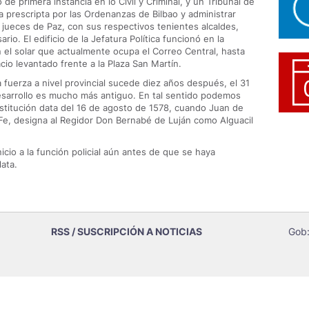
de primera instancia en lo Civil y Criminal, y un Tribunal de
a prescripta por las Ordenanzas de Bilbao y administrar
 jueces de Paz, con sus respectivos tenientes alcaldes,
rio. El edificio de la Jefatura Política funcionó en la
el solar que actualmente ocupa el Correo Central, hasta
cio levantado frente a la Plaza San Martín.
a fuerza a nivel provincial sucede diez años después, el 31
esarrollo es mucho más antiguo. En tal sentido podemos
nstitución data del 16 de agosto de 1578, cuando Juan de
Fe, designa al Regidor Don Bernabé de Luján como Alguacil
cio a la función policial aún antes de que se haya
lata.
RSS / SUSCRIPCIÓN A NOTICIAS
Gob: