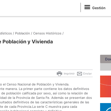
Gestión
dísticos /
Población /
Censos Históricos /
 Población y Vivienda
Do
Imprimir
Enviar
bo el Censo Nacional de Población y Vivienda.
nte manera. La primer parte contiene los datos definitivos
l de población calificada por sexo, así como la relación de
lidad de la Provincia de Santa Fe. Además se presentan dos
sultados definitivos de las características generales de las
nte de cada Provincia.La serie C muestra para cada