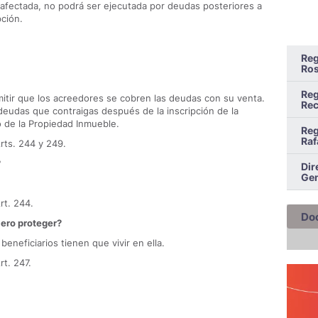
a afectada, no podrá ser ejecutada por deudas posteriores a
pción.
Reg
Ros
Reg
rmitir que los acreedores se cobren las deudas con su venta.
Rec
 deudas que contraigas después de la inscripción de la
o de la Propiedad Inmueble.
Reg
Raf
Arts. 244 y 249.
?
Dir
Gen
rt. 244.
Do
iero proteger?
beneficiarios tienen que vivir en ella.
rt. 247.