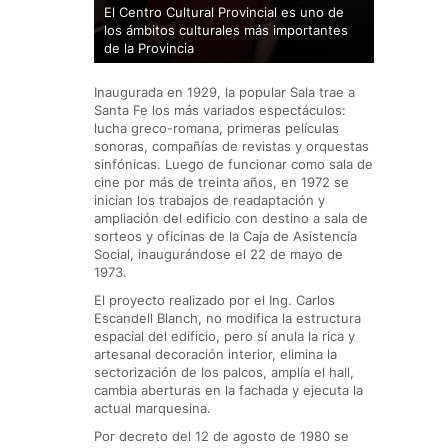
El Centro Cultural Provincial es uno de
los ámbitos culturales más importantes
El espaci
de la Provincia
800 espe
Inaugurada en 1929, la popular Sala trae a
Santa Fe los más variados espectáculos:
lucha greco-romana, primeras películas
sonoras, compañías de revistas y orquestas
sinfónicas. Luego de funcionar como sala de
cine por más de treinta años, en 1972 se
inician los trabajos de readaptación y
ampliación del edificio con destino a sala de
sorteos y oficinas de la Caja de Asistencia
Social, inaugurándose el 22 de mayo de
1973.
El proyecto realizado por el Ing. Carlos
Escandell Blanch, no modifica la estructura
espacial del edificio, pero sí anula la rica y
artesanal decoración interior, elimina la
sectorización de los palcos, amplía el hall,
cambia aberturas en la fachada y ejecuta la
actual marquesina.
Por decreto del 12 de agosto de 1980 se