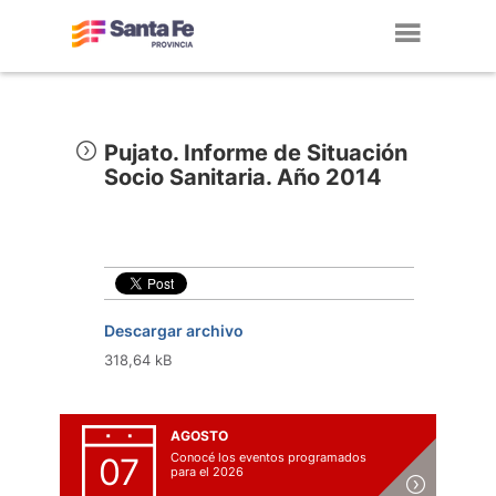
Toggl
navig
Pujato. Informe de Situación
Socio Sanitaria. Año 2014
Descargar archivo
318,64 kB
AGOSTO
Conocé los eventos programados
07
para el 2026