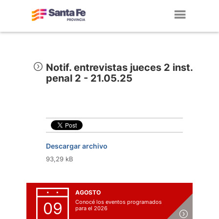
Toggl
navig
Notif. entrevistas jueces 2 inst.
penal 2 - 21.05.25
Descargar archivo
93,29 kB
AGOSTO
Conocé los eventos programados
09
para el 2026