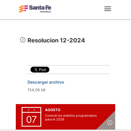
Toggl
navig
Resolucion 12-2024
Descargar archivo
154,08 kB
AGOSTO
Conocé los eventos programados
07
para el 2026