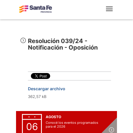
Toggl
navig
Resolución 039/24 -
Notificación - Oposición
Descargar archivo
362,57 kB
AGOSTO
Conocé los eventos programados
06
para el 2026