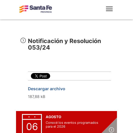
Toggl
navig
Notificación y Resolución
053/24
Descargar archivo
187,88 kB
AGOSTO
Conocé los eventos programados
06
para el 2026