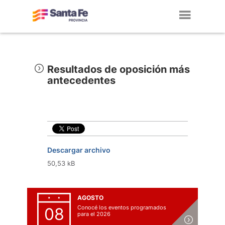
Toggl
navig
Resultados de oposición más
antecedentes
Descargar archivo
50,53 kB
AGOSTO
Conocé los eventos programados
08
para el 2026